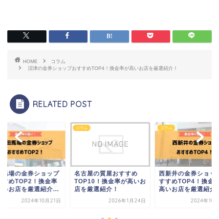
HOME
コラム
沼津の金券ショップおすすめTOP4！換金率が高いお店を厳選紹介！
RELATED POST
ム
コラム
コラム
田馬場の金券ショップ
名古屋の質屋おすすめ
西新井の金券ショッ
すすめTOP2！換金率
TOP10！換金率が高いお
すすめTOP4！換金
高いお店を厳選紹介...
店を厳選紹介！
高いお店を厳選紹介
2024年10月21日
2026年1月24日
2024年10