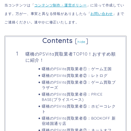
当コンテンツは「
コンテンツ制作・運営ポリシー
」に沿って作成してい
ます。万が一、事実と異なる情報がありましたら「
お問い合わせ
」まで
ご連絡ください。速やかに修正いたします。
Contents
[
]
hide
曙橋のPSVita買取業者TOP10！おすすめ順
に紹介！
曙橋のPSVita買取業者①：ゲーム王国
曙橋のPSVita買取業者②：レトログ
曙橋のPSVita買取業者③：ゲーム買取ブ
ラザーズ
曙橋のPSVita買取業者④：PRICE
BASE(プライスベース)
曙橋のPSVita買取業者⑤：ホビーコレク
ト
曙橋のPSVita買取業者⑥：BOOKOFF 新
宿靖国通り店
曙橋のPSVita買取業者⑦：ネットオフ