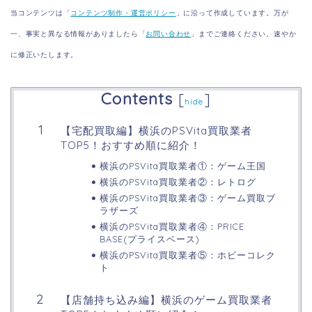
当コンテンツは「
コンテンツ制作・運営ポリシー
」に沿って作成しています。万が
一、事実と異なる情報がありましたら「
お問い合わせ
」までご連絡ください。速やか
に修正いたします。
Contents
[
]
hide
【宅配買取編】横浜のPSVita買取業者
TOP5！おすすめ順に紹介！
横浜のPSVita買取業者①：ゲーム王国
横浜のPSVita買取業者②：レトログ
横浜のPSVita買取業者③：ゲーム買取ブ
ラザーズ
横浜のPSVita買取業者④：PRICE
BASE(プライスベース)
横浜のPSVita買取業者⑤：ホビーコレク
ト
【店舗持ち込み編】横浜のゲーム買取業者