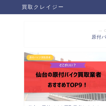
買取クレイジー
― 
原付
原付バイク買取業者