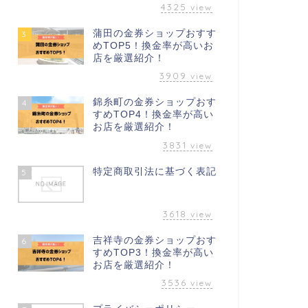
4325
view
蒲田の金券ショップおすす
3
めTOP5！換金率が高いお
店を厳選紹介！
3909
view
錦糸町の金券ショップおす
4
すめTOP4！換金率が高い
お店を厳選紹介！
3831
view
特定商取引法に基づく表記
5
3618
view
吉祥寺の金券ショップおす
6
すめTOP3！換金率が高い
お店を厳選紹介！
3536
view